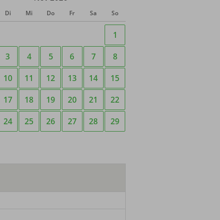
Di
Mi
Do
Fr
Sa
So
1
3
4
5
6
7
8
10
11
12
13
14
15
17
18
19
20
21
22
24
25
26
27
28
29