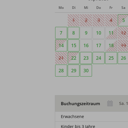
Mo
Di
Mi
Do
Fr
Sa
1
2
3
4
5
7
8
9
10
11
12
14
15
16
17
18
19
21
22
23
24
25
26
28
29
30
Buchungszeitraum
Erwachsene
Kinder bis 3 Jahre