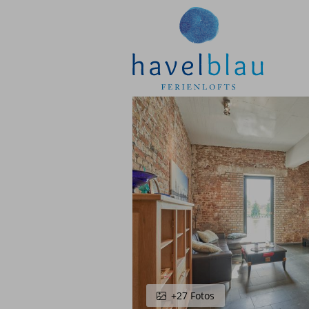
Ferienlofts
Suchen & Buchen
Urlaub mit Hund
Firmen & Geschäftsreise
Kurz mal weg
Angebote
Workshops & Meetings
+27 Fotos