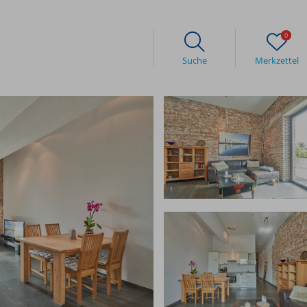
0
Suche
Merkzettel
Gästeinfos
Kon
Anreise
Unser
Häufige Fragen
Wir ü
nde
Buchungsanfrage
Ab in den Garten
Erlebnisse bei havelblau
Aktivitäten in der Stadt