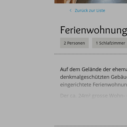
havelblau FREUNDESKREI
Zurück zur Liste
Ferienwohnung
2 Personen
1 Schlafzimmer
Auf dem Gelände der ehema
Fotos
Ausstattung
Lage
denkmalgeschützten Gebäude,
eingerichtete Ferienwohnun
Der ca. 24m² grosse Wohn- 
sowie direktem Blick auf di
hochwertige Natursteinbel
ebenerdige Dusche, sowie d
den Charakter der Räumlich