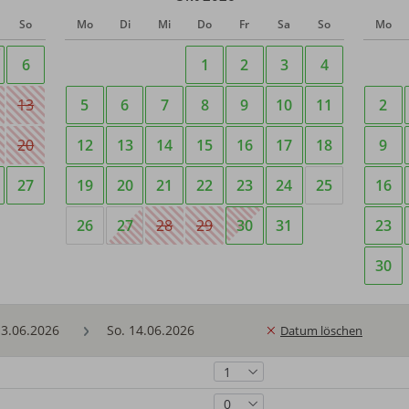
So
Mo
Di
Mi
Do
Fr
Sa
So
Mo
6
1
2
3
4
13
5
6
7
8
9
10
11
2
20
12
13
14
15
16
17
18
9
27
19
20
21
22
23
24
25
16
26
27
28
29
30
31
23
30
Datum löschen
1
0