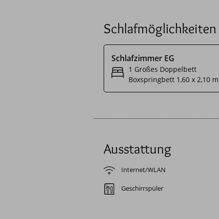
Die nähere Umgebung bietet
Schlafmöglichkeiten
Wanderwege und eine weitere
direkt von Ihrer Wohnresi
durch den direkten Zugang 
Schlafzimmer EG
1 Großes Doppelbett
Boxspringbett 1,60 x 2,10 m
Ausstattung
Internet/WLAN
Geschirrspüler
Wohnzimmer
Leder