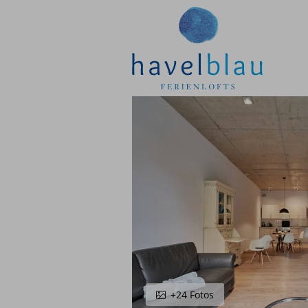
Ferienlofts
Suchen & Buchen
Urlaub mit Hund
Firmen & Geschäftsreise
Kurz mal weg
Angebote
Workshops & Meetings
+24 Fotos