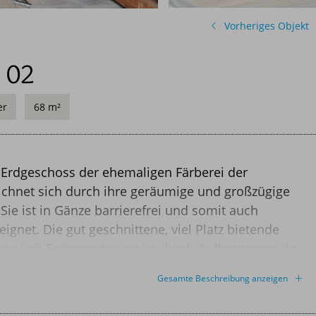
S
Kulinarische Genüsse
Wir lieben lokal
Vorheriges Objekt
Umgebung & Freizeit
 02
er
68 m²
 Erdgeschoss der ehemaligen Färberei der
Bewertung
chnet sich durch ihre geräumige und großzügige
Sie ist in Gänze barrierefrei und somit auch
ignet. Die gut geschnittene, viel Platz bietende
ete Loft-Ferienwohnung ist durch Aufbettung nicht
4 Personen geeignet. Die Bereitstellung von
Gesamte Beschreibung anzeigen
tühlen ist nach Vorbestellung jederzeit möglich.