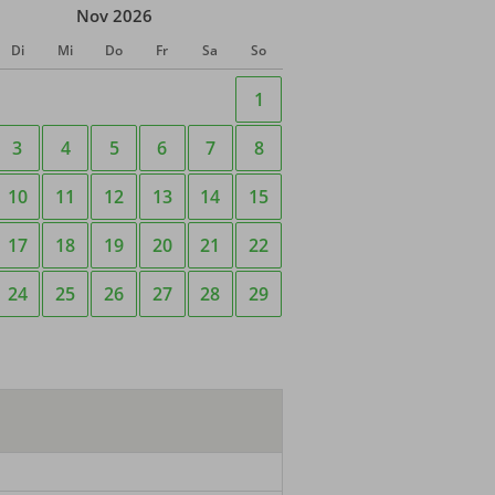
Nov 2026
Di
Mi
Do
Fr
Sa
So
1
3
4
5
6
7
8
10
11
12
13
14
15
17
18
19
20
21
22
24
25
26
27
28
29