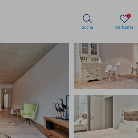
0
Suche
Merkzettel
Gästeinfos
Kon
Anreise
Unser
Häufige Fragen
Wir ü
nde
Buchungsanfrage
Ab in den Garten
Erlebnisse bei havelblau
Aktivitäten in der Stadt