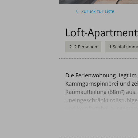
havelblau FREUNDESKREI
Zurück zur Liste
Loft-Apartment
2+2 Personen
1 Schlafzimm
Die Ferienwohnung liegt im
Fotos
Ausstattung
Lage
Kammgarnspinnerei und zei
Raumaufteilung (68m²) aus. 
uneingeschränkt rollstuhlgee
und komfortabel ausgestatt
nur für 2 sondern auch für 
Kinderreisebetten und Hochs