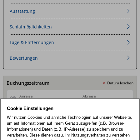
7/20
Schlafzimmer
der
Überdachte
und
8/20
Badezimmer
Wohnung
der
Unser
9/20
Dusche/WC
Wohnung
Steintafel
Sonnenliegen
10/20
08
Wohnung
Sonnendeck
Ausstattung
11/20
8
im
…
Fahrradverleih
12/20
8
zum
Grillmöglichkeiten
13/20
Havelgarten
Erholung
direkt
14/20
Erholen
im
15/20
pur
vor
Schlafmöglichkeiten
16/20
Havelgarten
17/20
Ort
18/20
Havelblau
19/20
20/20
Lageplan
Lage & Entfernungen
Bewertungen
Buchungszeitraum
Datum löschen
Cookie Einstellungen
Wir nutzen Cookies und ähnliche Technologien auf unserer Webseite,
Gäste
1 Erwachsener
um auf Informationen auf Ihrem Gerät zuzugreifen (z.B. Browser-
Informationen) und Daten (z.B. IP-Adresse) zu speichern und zu
verarbeiten. Diese dienen dazu, Ihr Nutzungsverhalten zu verstehen
126,50
€