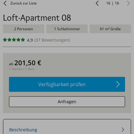
Zurück zur Liste
16
|
16
Loft-Apartment 08
2 Personen
1 Schlafzimmer
61 m² Größe
4,9
(37 Bewertungen)
201,50
€
ab
1 Nächte / 1 Gast
Verfügbarkeit prüfen
Anfragen
TV
1/20
Wohnzimmer
und
TV
2/20
Wohnzimmer
offene
3/20
Multimedia
und
Obergeschoß,
4/20
Küche
Galeriegeschoß,
5/20
Multimedia
Lage
Beschreibung
Feuerstelle
6/20
Schlafzimmer
Grundriss
Lage