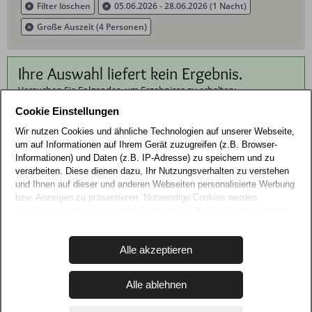
Filter löschen
05.06.2026 - 28.06.2026 (1 Nacht)
Große Auszeit (4 Personen)
Ihre Auswahl liefert kein Ergebnis.
Versuchen Sie Folgendes, um Ergebnisse zu erhalten:
Filter zurücksetzen
Cookie Einstellungen
Suchkriterien ändern
Wir nutzen Cookies und ähnliche Technologien auf unserer Webseite,
um auf Informationen auf Ihrem Gerät zuzugreifen (z.B. Browser-
Informationen) und Daten (z.B. IP-Adresse) zu speichern und zu
verarbeiten. Diese dienen dazu, Ihr Nutzungsverhalten zu verstehen
und Ihnen auf dieser und anderen Webseiten personalisierte Werbung
4,9
600 Bewertungen
bzw. Anzeigen zu präsentieren. Notwendige Cookies werden
automatisch gesetzt, während Analyse- und Marketing-Cookies Ihre
16 Ferienunterkünfte wurden im Schnitt mit
4,9 von
Zustimmung erfordern und auch außerhalb der EU/EWR, z.B. in den
5
Punkten bewertet.
USA, verarbeitet werden, wo Ihre Daten nicht mit den gleichen
Alle akzeptieren
Datenschutzstandards geschützt sind wie in der EU.
Ihre Einwilligung erteilen Sie mit "Alle akzeptieren" oder beschränken
Ausstattung
Alle ablehnen
auf notwendige Cookies mit "Alle ablehnen". Weitere Informationen
und Details zu unseren Partnern finden Sie in unserer
Internet/WLAN
Datenschutzerklärung
und dem
Impressum
.