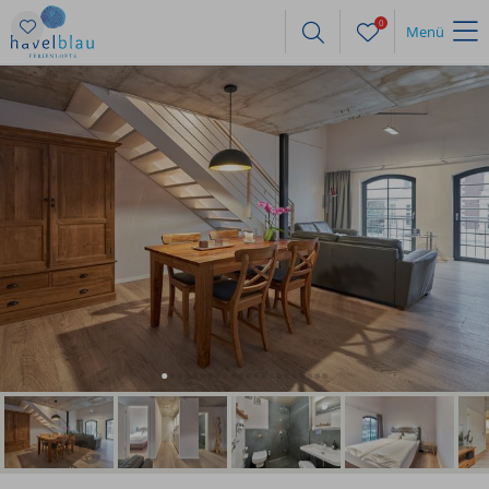
0
Menü